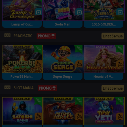
Lamp of Cor...
Soda Man
2026 GOLDEN...
PRAGMATIC
Lihat Semua
PROMO
Poker88 Mah...
Super Serge
Hearts of V...
SLOT MANIA
Lihat Semua
PROMO