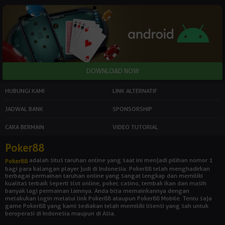
HUBUNGI KAMI
LINK ALTERNATIF
JADWAL BANK
SPONSORSHIP
CARA BERMAIN
VIDEO TUTORIAL
Poker88
adalah situs taruhan online yang saat ini menjadi pilihan nomor 1
Poker88
bagi para kalangan player judi di Indonesia. Poker88 telah menghadirkan
berbagai permainan taruhan online yang sangat lengkap dan memiliki
kualitas terbaik seperti slot online, poker, casino, tembak ikan dan masih
banyak lagi permainan lainnya. Anda bisa memainkannya dengan
melakukan login melalui link Poker88 ataupun Poker88 Mobile. Tentu saja
game Poker88 yang kami sediakan telah memiliki lisensi yang sah untuk
beroperasi di Indonesia maupun di Asia.