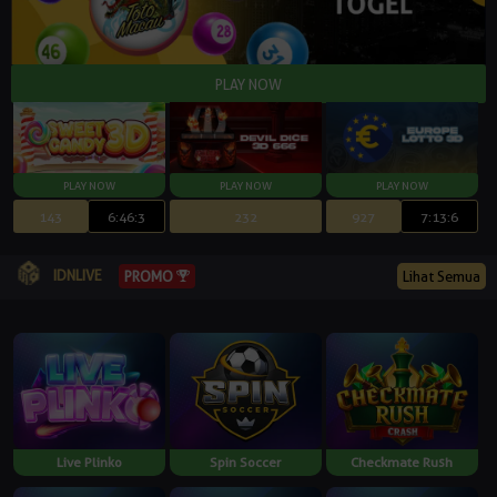
143
6:46:2
232
927
7:13:5
IDNLIVE
Lihat Semua
PROMO
Live Plinko
Spin Soccer
Checkmate Rush