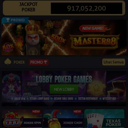
JACKPOT
© 2026 poker88mania.xyz. All Rights Reserved | 18+
917,052,200
POKER
Lihat Semua
PROMO
POKER