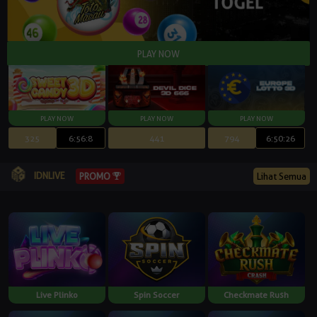
325
6:56:7
441
794
6:50:25
IDNLIVE
Lihat Semua
PROMO
Live Plinko
Spin Soccer
Checkmate Rush