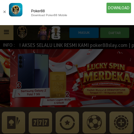
DOWNLOAD
×
Poker88
Download Poker88 Mobile
!!! AKSES SELALU LINK RESMI KAMI poker88slay.com | pk88i
INFO :
HOME
IDN E-LOTTERY
POKER
SLOT GAME
NEW
NEW
SPORTBOOK
LIVE CASINO
IDNLIVE
NEW
ESPORTS
TOGEL
ARCADE
NEW
NEW
NEW
TEMBAK IKAN
IDNRAFFLE
IDNTRADE