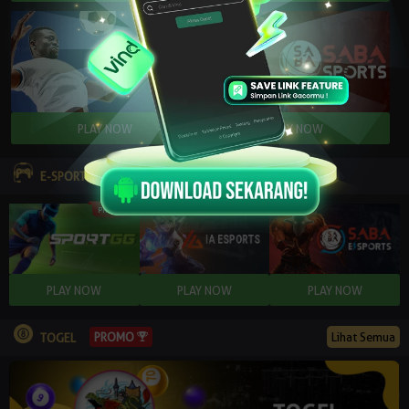
E-SPORTS
PROMO
Lihat Semua
TOGEL