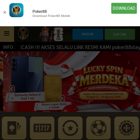
DOWNLOAD
×
Poker88
Download Poker88 Mobile
KERCASH !!! AKSES SELALU LINK RESMI KAMI poker88slay.com
INFO :
HOME
IDN E-LOTTERY
POKER
SLOT GAME
NEW
NEW
SPORTBOOK
LIVE CASINO
IDNLIVE
NEW
ESPORTS
TOGEL
ARCADE
NEW
NEW
NEW
TEMBAK IKAN
IDNRAFFLE
IDNTRADE