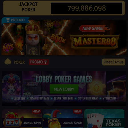
JACKPOT
© 2026 poker88mania.xyz. All Rights Reserved | 18+
799,886,098
POKER
PROMO
Lihat Semua
POKER