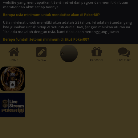
website yang mendapatkan lisensi resmi dari pagcor dan memiliki ribuan
member dan aktif setiap harinya.
Berapa usia minimum untuk mendaftar akun di Poker88?
Usia minimal untuk memiliki akun adalah 21 tahun. Ini adalah standar yang
kita gunakan untuk hidup di seluruh dunia. Jadi, jangan mainkan aturan ini.
Jika ada masalah dengan usia, kami tidak akan bertanggung jawab.
Berapa jumlah setoran minimum di situs Poker88?
Jumlah setoran minimum adalah Rp 10.000. Bukankah itu rendah? Dengan
uang yang begitu banyak, Anda bisa memainkan semua jenis permainan
yang disediakan oleh agen judi online POKER88.
HOME
Daftar
PROMOSI
LIVE CHAT
Cara Pembayaran:
Dukungan Perangkat :
Keamanan Terjamin :
© 2026 Poker88. All Rights Reserved | 18+