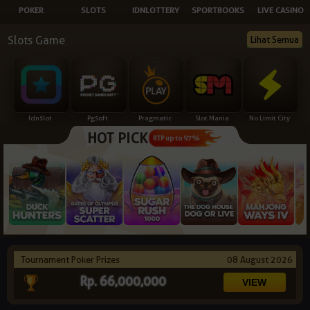
POKER
SLOTS
IDNLOTTERY
SPORTBOOKS
LIVE CASINO
NEW
Slots Game
Lihat Semua
TANGKAS
RTP
DEPOSIT
WITHDRAW
Idnslot
Pgsoft
Pragmatic
Slot Mania
No Limit City
HOT PICK
PROMOSI
RTP up to 97%
DOWNLOAD
REFERRAL
JACKPOT
Tournament Poker Prizes
08 August 2026
VIP MEMBER
Rp. 66,000,000
HUBUNGI KAMI