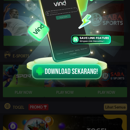
E-SPORTS
Lihat Semua
PROMO
TOGEL