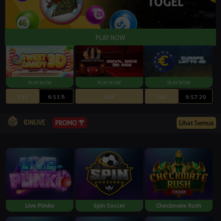
335
6:51:7
436
345
6:57:28
IDNLIVE
Lihat Semua
PROMO
Live Plinko
Spin Soccer
Checkmate Rush