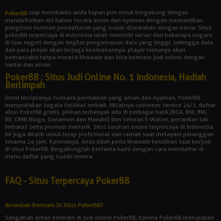
siap membantu anda kapan pun untuk bergabung dengan
Poker88
mendaftarkan diri kalian secara aman dan nyaman dengan memastikan
pengisian formulir pendaftaran yang sudah disediakan dengan benar. Situs
poker88 terpercaya di Indonesia telah memiliki server dari beberapa negara
di luar negeri dengan tingkat pengamanan data yang tinggi, sehingga data
dari para player akan terjaga keamanannya, player tentunya akan
bertransaksi tanpa merasa khawatir dan bisa bermain judi online dengan
santai dan aman.
Poker88 : Situs Judi Online No. 1 Indonesia, Hadiah
Berlimpah
Demi terciptanya suasana permainan yang aman dan nyaman, Poker88
menyediakan segala fasilitas terbaik. Misalnya customer service 24/7, daftar
akun Poker88 gratis, pilihan terbanyak ada di berbagai bank (BCA, BNI, BRI,
BII, CIMB Niaga, Danamon dan Mandiri) dan setoran E-Wallet, penarikan tak
terbatas serta promosi menarik. Situs taruhan online terpercaya di Indonesia
ini juga dilatih untuk tetap profesional dan ramah saat melayani pelanggan
selama 24 jam. Karenanya, Anda tidak perlu khawatir kesulitan saat berjudi
di situs Poker88. Bergabunglah bersama kami dengan cara mendaftar di
menu daftar yang sudah tertera.
FAQ - Situs Terpercaya Poker88
Amankah Bermain Di Situs Poker88?
Sangatlah aman bermain di judi online Poker88, Karena Poker88 merupakan