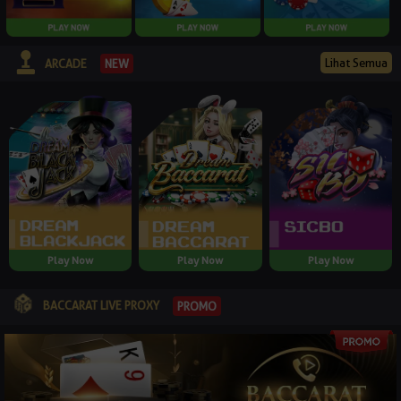
Lihat Semua
NEW
ARCADE
Play Now
Play Now
Play Now
BACCARAT LIVE PROXY
PROMO