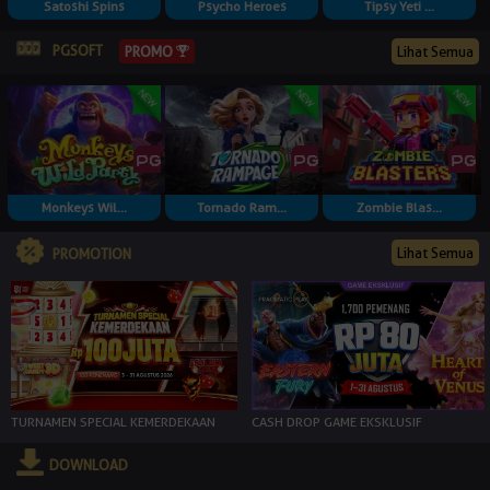
Satoshi Spins
Psycho Heroes
Tipsy Yeti ...
PGSOFT
Lihat Semua
PROMO
Monkeys Wil...
Tornado Ram...
Zombie Blas...
Lihat Semua
PROMOTION
TURNAMEN SPECIAL KEMERDEKAAN
CASH DROP GAME EKSKLUSIF
DOWNLOAD