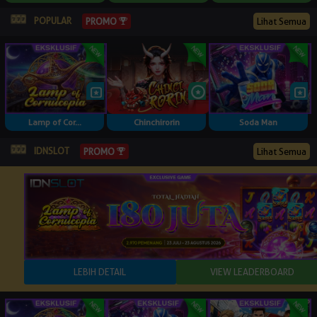
POPULAR
Lihat Semua
PROMO
Lamp of Cor...
Chinchirorin
Soda Man
IDNSLOT
Lihat Semua
PROMO