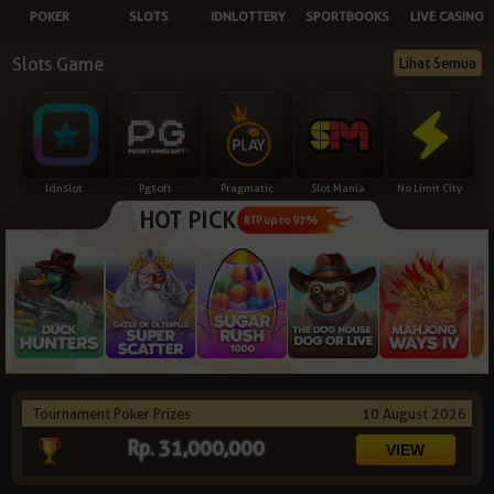
POKER
SLOTS
IDNLOTTERY
SPORTBOOKS
LIVE CASINO
NEW
Slots Game
Lihat Semua
TANGKAS
RTP
DEPOSIT
WITHDRAW
Idnslot
Pgsoft
Pragmatic
Slot Mania
No Limit City
HOT PICK
PROMOSI
RTP up to 97%
DOWNLOAD
REFERRAL
JACKPOT
Tournament Poker Prizes
10 August 2026
VIP MEMBER
Rp. 31,000,000
HUBUNGI KAMI