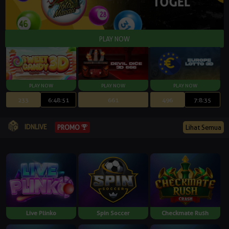
233
6:48:50
661
496
7:8:34
IDNLIVE
Lihat Semua
PROMO
Live Plinko
Spin Soccer
Checkmate Rush