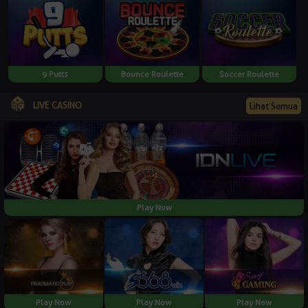
9 Putts
Bounce Roulette
Soccer Roulette
LIVE CASINO
Lihat Semua
Play Now
Play Now
Play Now
Play Now