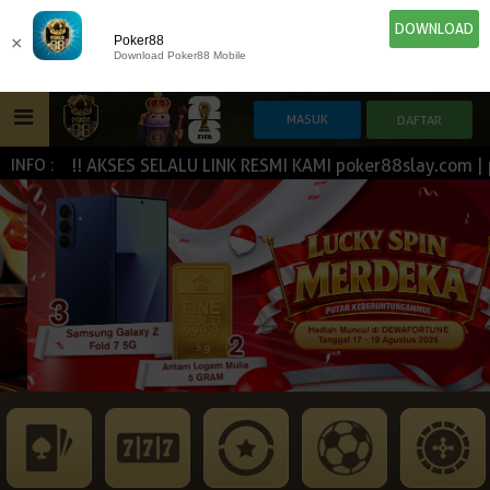
DOWNLOAD
×
Poker88
Download Poker88 Mobile
H !!! AKSES SELALU LINK RESMI KAMI poker88slay.com | pk8
INFO :
HOME
IDN E-LOTTERY
POKER
SLOT GAME
NEW
NEW
SPORTBOOK
LIVE CASINO
IDNLIVE
NEW
ESPORTS
TOGEL
ARCADE
NEW
NEW
NEW
TEMBAK IKAN
IDNRAFFLE
IDNTRADE