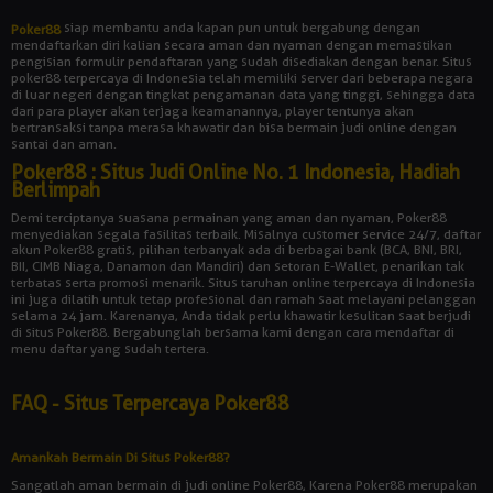
siap membantu anda kapan pun untuk bergabung dengan
Poker88
mendaftarkan diri kalian secara aman dan nyaman dengan memastikan
pengisian formulir pendaftaran yang sudah disediakan dengan benar. Situs
poker88 terpercaya di Indonesia telah memiliki server dari beberapa negara
di luar negeri dengan tingkat pengamanan data yang tinggi, sehingga data
dari para player akan terjaga keamanannya, player tentunya akan
bertransaksi tanpa merasa khawatir dan bisa bermain judi online dengan
santai dan aman.
Poker88 : Situs Judi Online No. 1 Indonesia, Hadiah
Berlimpah
Demi terciptanya suasana permainan yang aman dan nyaman, Poker88
menyediakan segala fasilitas terbaik. Misalnya customer service 24/7, daftar
akun Poker88 gratis, pilihan terbanyak ada di berbagai bank (BCA, BNI, BRI,
BII, CIMB Niaga, Danamon dan Mandiri) dan setoran E-Wallet, penarikan tak
terbatas serta promosi menarik. Situs taruhan online terpercaya di Indonesia
ini juga dilatih untuk tetap profesional dan ramah saat melayani pelanggan
selama 24 jam. Karenanya, Anda tidak perlu khawatir kesulitan saat berjudi
di situs Poker88. Bergabunglah bersama kami dengan cara mendaftar di
menu daftar yang sudah tertera.
FAQ - Situs Terpercaya Poker88
Amankah Bermain Di Situs Poker88?
Sangatlah aman bermain di judi online Poker88, Karena Poker88 merupakan