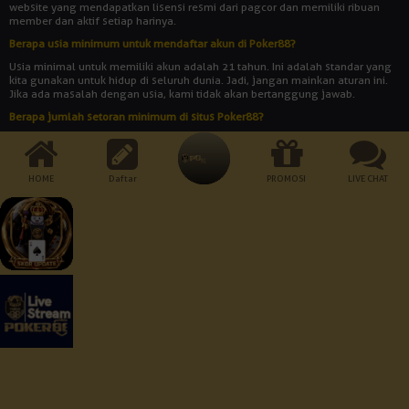
website yang mendapatkan lisensi resmi dari pagcor dan memiliki ribuan
member dan aktif setiap harinya.
Berapa usia minimum untuk mendaftar akun di Poker88?
Usia minimal untuk memiliki akun adalah 21 tahun. Ini adalah standar yang
kita gunakan untuk hidup di seluruh dunia. Jadi, jangan mainkan aturan ini.
Jika ada masalah dengan usia, kami tidak akan bertanggung jawab.
Berapa jumlah setoran minimum di situs Poker88?
Jumlah setoran minimum adalah Rp 10.000. Bukankah itu rendah? Dengan
uang yang begitu banyak, Anda bisa memainkan semua jenis permainan
yang disediakan oleh agen judi online POKER88.
HOME
Daftar
PROMOSI
LIVE CHAT
Cara Pembayaran:
Dukungan Perangkat :
Keamanan Terjamin :
© 2026 Poker88. All Rights Reserved | 18+