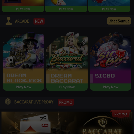
Lihat Semua
NEW
ARCADE
Play Now
Play Now
Play Now
BACCARAT LIVE PROXY
PROMO