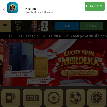
DOWNLOAD
×
Poker88
Download Poker88 Mobile
CASH !!! AKSES SELALU LINK RESMI KAMI poker88slay.com | 
INFO :
HOME
IDN E-LOTTERY
POKER
SLOT GAME
NEW
NEW
SPORTBOOK
LIVE CASINO
IDNLIVE
NEW
ESPORTS
TOGEL
ARCADE
NEW
NEW
NEW
TEMBAK IKAN
IDNRAFFLE
IDNTRADE