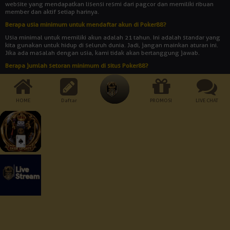
website yang mendapatkan lisensi resmi dari pagcor dan memiliki ribuan
member dan aktif setiap harinya.
Berapa usia minimum untuk mendaftar akun di Poker88?
Usia minimal untuk memiliki akun adalah 21 tahun. Ini adalah standar yang
kita gunakan untuk hidup di seluruh dunia. Jadi, jangan mainkan aturan ini.
Jika ada masalah dengan usia, kami tidak akan bertanggung jawab.
Berapa jumlah setoran minimum di situs Poker88?
Jumlah setoran minimum adalah Rp 10.000. Bukankah itu rendah? Dengan
uang yang begitu banyak, Anda bisa memainkan semua jenis permainan
yang disediakan oleh agen judi online POKER88.
HOME
Daftar
PROMOSI
LIVE CHAT
Cara Pembayaran:
Dukungan Perangkat :
Keamanan Terjamin :
© 2026 Poker88. All Rights Reserved | 18+