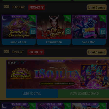
POPULAR
Lihat Semua
PROMO
Lamp of Cor...
Chinchirorin
Soda Man
IDNSLOT
Lihat Semua
PROMO