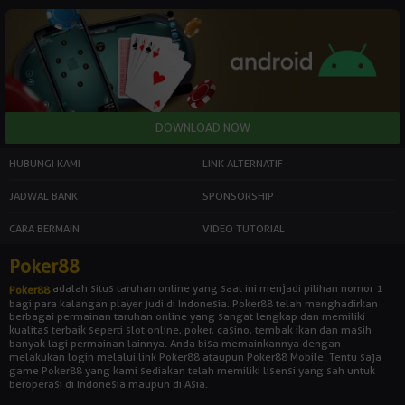
HUBUNGI KAMI
LINK ALTERNATIF
JADWAL BANK
SPONSORSHIP
CARA BERMAIN
VIDEO TUTORIAL
Poker88
adalah situs taruhan online yang saat ini menjadi pilihan nomor 1
Poker88
bagi para kalangan player judi di Indonesia. Poker88 telah menghadirkan
berbagai permainan taruhan online yang sangat lengkap dan memiliki
kualitas terbaik seperti slot online, poker, casino, tembak ikan dan masih
banyak lagi permainan lainnya. Anda bisa memainkannya dengan
melakukan login melalui link Poker88 ataupun Poker88 Mobile. Tentu saja
game Poker88 yang kami sediakan telah memiliki lisensi yang sah untuk
beroperasi di Indonesia maupun di Asia.