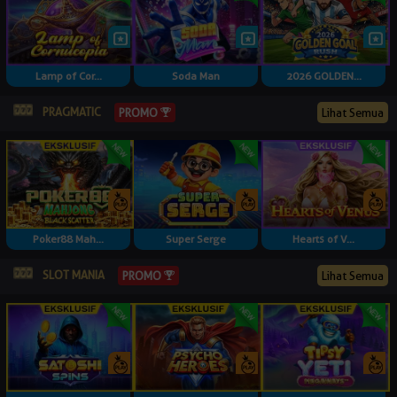
Lamp of Cor...
Soda Man
2026 GOLDEN...
PRAGMATIC
Lihat Semua
PROMO
Poker88 Mah...
Super Serge
Hearts of V...
SLOT MANIA
Lihat Semua
PROMO