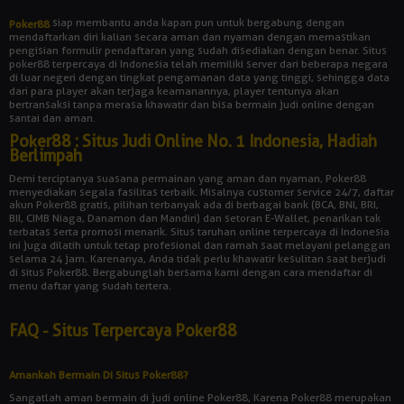
siap membantu anda kapan pun untuk bergabung dengan
Poker88
mendaftarkan diri kalian secara aman dan nyaman dengan memastikan
pengisian formulir pendaftaran yang sudah disediakan dengan benar. Situs
poker88 terpercaya di Indonesia telah memiliki server dari beberapa negara
di luar negeri dengan tingkat pengamanan data yang tinggi, sehingga data
dari para player akan terjaga keamanannya, player tentunya akan
bertransaksi tanpa merasa khawatir dan bisa bermain judi online dengan
santai dan aman.
Poker88 : Situs Judi Online No. 1 Indonesia, Hadiah
Berlimpah
Demi terciptanya suasana permainan yang aman dan nyaman, Poker88
menyediakan segala fasilitas terbaik. Misalnya customer service 24/7, daftar
akun Poker88 gratis, pilihan terbanyak ada di berbagai bank (BCA, BNI, BRI,
BII, CIMB Niaga, Danamon dan Mandiri) dan setoran E-Wallet, penarikan tak
terbatas serta promosi menarik. Situs taruhan online terpercaya di Indonesia
ini juga dilatih untuk tetap profesional dan ramah saat melayani pelanggan
selama 24 jam. Karenanya, Anda tidak perlu khawatir kesulitan saat berjudi
di situs Poker88. Bergabunglah bersama kami dengan cara mendaftar di
menu daftar yang sudah tertera.
FAQ - Situs Terpercaya Poker88
Amankah Bermain Di Situs Poker88?
Sangatlah aman bermain di judi online Poker88, Karena Poker88 merupakan