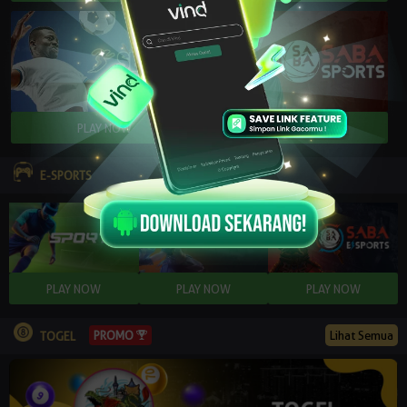
E-SPORTS
Lihat Semua
PROMO
TOGEL