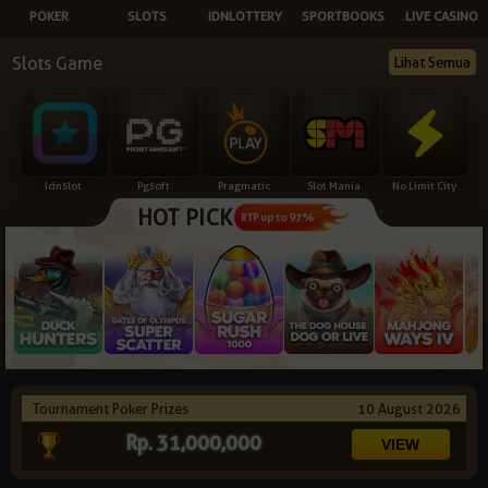
POKER
SLOTS
IDNLOTTERY
SPORTBOOKS
LIVE CASINO
NEW
Slots Game
Lihat Semua
TANGKAS
RTP
DEPOSIT
WITHDRAW
Idnslot
Pgsoft
Pragmatic
Slot Mania
No Limit City
HOT PICK
PROMOSI
RTP up to 97%
DOWNLOAD
REFERRAL
JACKPOT
Tournament Poker Prizes
10 August 2026
VIP MEMBER
Rp. 31,000,000
HUBUNGI KAMI