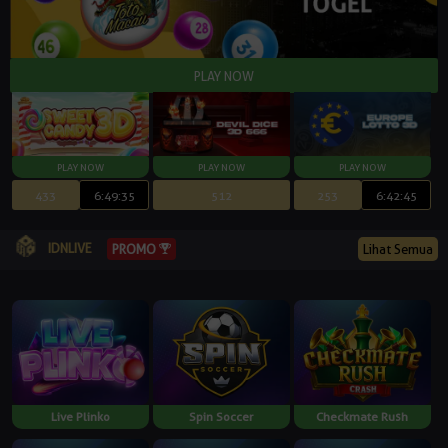
433
6:49:34
512
253
6:42:44
IDNLIVE
Lihat Semua
PROMO
Live Plinko
Spin Soccer
Checkmate Rush