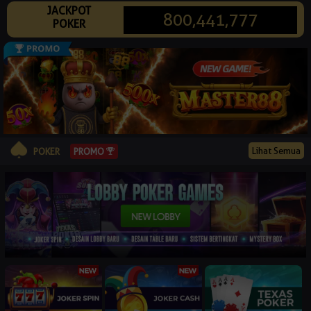
JACKPOT
© 2026 poker88mania.xyz. All Rights Reserved | 18+
800,441,777
POKER
Lihat Semua
PROMO
POKER