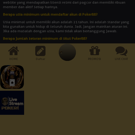
website yang mendapatkan lisensi resmi dari pagcor dan memiliki ribuan
member dan aktif setiap harinya.
Berapa usia minimum untuk mendaftar akun di Poker88?
Usia minimal untuk memiliki akun adalah 21 tahun. Ini adalah standar yang
kita gunakan untuk hidup di seluruh dunia. Jadi, jangan mainkan aturan ini.
Jika ada masalah dengan usia, kami tidak akan bertanggung jawab.
Berapa jumlah setoran minimum di situs Poker88?
Jumlah setoran minimum adalah Rp 10.000. Bukankah itu rendah? Dengan
uang yang begitu banyak, Anda bisa memainkan semua jenis permainan
yang disediakan oleh agen judi online POKER88.
HOME
Daftar
PROMOSI
LIVE CHAT
Cara Pembayaran:
Dukungan Perangkat :
Keamanan Terjamin :
© 2026 Poker88. All Rights Reserved | 18+