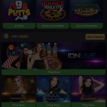
9 Putts
Bounce Roulette
Soccer Roulette
LIVE CASINO
Lihat Semua
Play Now
Play Now
Play Now
Play Now