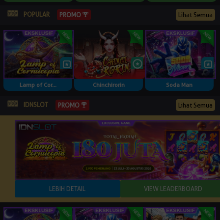
POPULAR
Lihat Semua
PROMO
Lamp of Cor...
Chinchirorin
Soda Man
IDNSLOT
Lihat Semua
PROMO