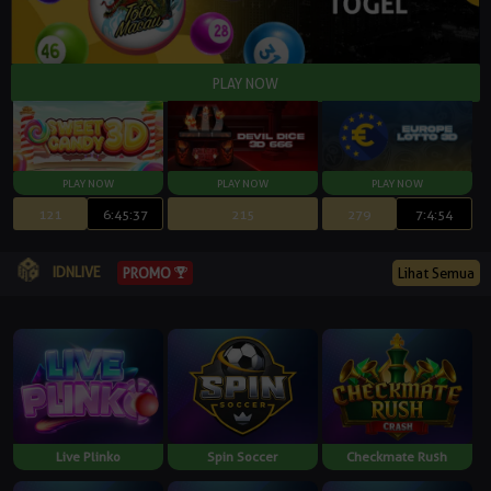
121
6:45:36
215
279
7:4:53
IDNLIVE
Lihat Semua
PROMO
Live Plinko
Spin Soccer
Checkmate Rush