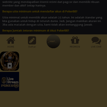
website yang mendapatkan lisensi resmi dari pagcor dan memiliki ribuan
member dan aktif setiap harinya.
Berapa usia minimum untuk mendaftar akun di Poker88?
Usia minimal untuk memiliki akun adalah 21 tahun. Ini adalah standar yang
kita gunakan untuk hidup di seluruh dunia. Jadi, jangan mainkan aturan ini.
Jika ada masalah dengan usia, kami tidak akan bertanggung jawab.
Berapa jumlah setoran minimum di situs Poker88?
Jumlah setoran minimum adalah Rp 10.000. Bukankah itu rendah? Dengan
uang yang begitu banyak, Anda bisa memainkan semua jenis permainan
yang disediakan oleh agen judi online POKER88.
HOME
Daftar
PROMOSI
LIVE CHAT
Cara Pembayaran:
Dukungan Perangkat :
Keamanan Terjamin :
© 2026 Poker88. All Rights Reserved | 18+