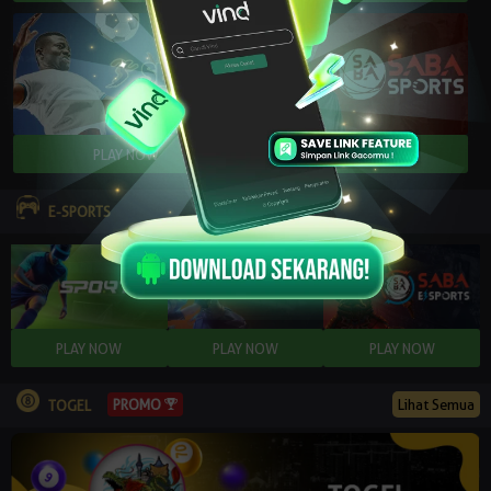
E-SPORTS
Lihat Semua
PROMO
TOGEL