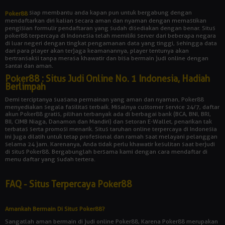
siap membantu anda kapan pun untuk bergabung dengan
Poker88
mendaftarkan diri kalian secara aman dan nyaman dengan memastikan
pengisian formulir pendaftaran yang sudah disediakan dengan benar. Situs
poker88 terpercaya di Indonesia telah memiliki server dari beberapa negara
di luar negeri dengan tingkat pengamanan data yang tinggi, sehingga data
dari para player akan terjaga keamanannya, player tentunya akan
bertransaksi tanpa merasa khawatir dan bisa bermain judi online dengan
santai dan aman.
Poker88 : Situs Judi Online No. 1 Indonesia, Hadiah
Berlimpah
Demi terciptanya suasana permainan yang aman dan nyaman, Poker88
menyediakan segala fasilitas terbaik. Misalnya customer service 24/7, daftar
akun Poker88 gratis, pilihan terbanyak ada di berbagai bank (BCA, BNI, BRI,
BII, CIMB Niaga, Danamon dan Mandiri) dan setoran E-Wallet, penarikan tak
terbatas serta promosi menarik. Situs taruhan online terpercaya di Indonesia
ini juga dilatih untuk tetap profesional dan ramah saat melayani pelanggan
selama 24 jam. Karenanya, Anda tidak perlu khawatir kesulitan saat berjudi
di situs Poker88. Bergabunglah bersama kami dengan cara mendaftar di
menu daftar yang sudah tertera.
FAQ - Situs Terpercaya Poker88
Amankah Bermain Di Situs Poker88?
Sangatlah aman bermain di judi online Poker88, Karena Poker88 merupakan