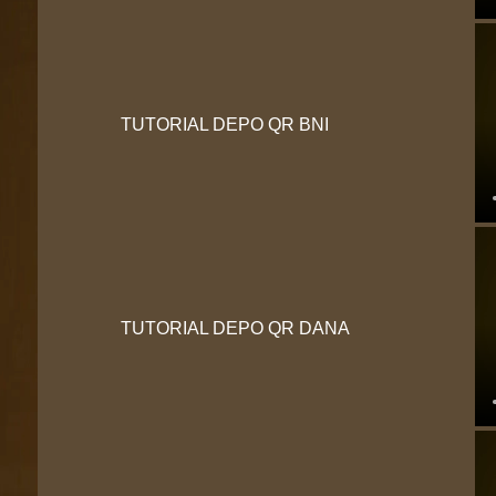
TUTORIAL DEPO QR BNI
TUTORIAL DEPO QR DANA