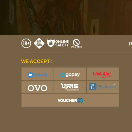
R
WE ACCEPT :