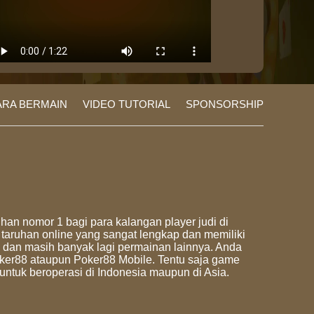
ARA BERMAIN
VIDEO TUTORIAL
SPONSORSHIP
lihan nomor 1 bagi para kalangan player judi di
taruhan online yang sangat lengkap dan memiliki
kan dan masih banyak lagi permainan lainnya. Anda
ker88 ataupun Poker88 Mobile. Tentu saja game
untuk beroperasi di Indonesia maupun di Asia.