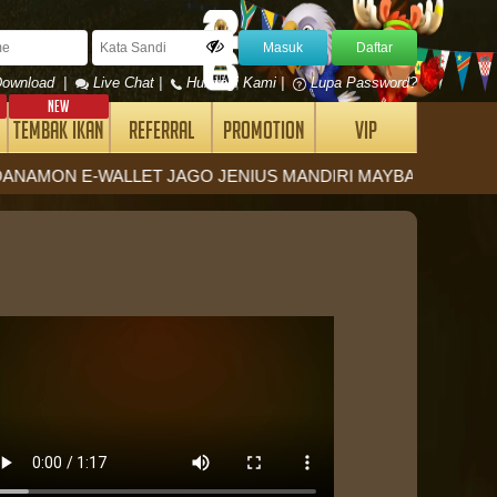
Masuk
ownload |
Live Chat |
Hubungi Kami |
Lupa Password?
NEW
TEMBAK IKAN
REFERRAL
PROMOTION
VIP
B DANAMON E-WALLET JAGO JENIUS MANDIRI MAYBANK MEGA OC