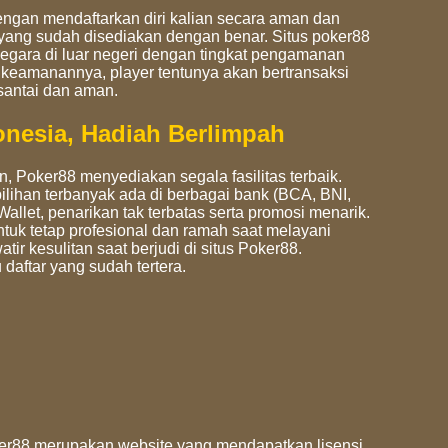
gan mendaftarkan diri kalian secara aman dan
yang sudah disediakan dengan benar. Situs poker88
 negara di luar negeri dengan tingkat pengamanan
ga keamanannya, player tentunya akan bertransaksi
santai dan aman.
donesia, Hadiah Berlimpah
 Poker88 menyediakan segala fasilitas terbaik.
pilihan terbanyak ada di berbagai bank (BCA, BNI,
llet, penarikan tak terbatas serta promosi menarik.
 untuk tetap profesional dan ramah saat melayani
r kesulitan saat berjudi di situs Poker88.
daftar yang sudah tertera.
ker88 merupakan website yang mendapatkan lisensi