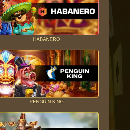
HABANERO
PENGUIN KING