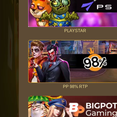
PLAYSTAR
PP 98% RTP