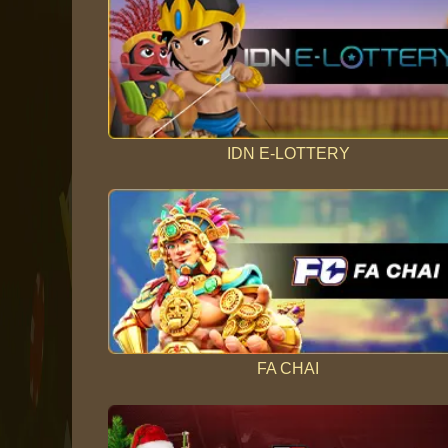
IDN E-LOTTERY
FA CHAI