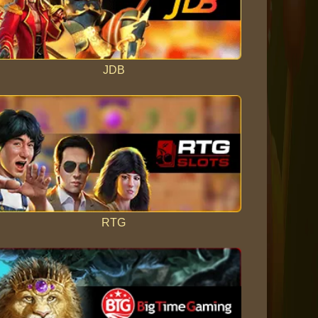
JDB
RTG