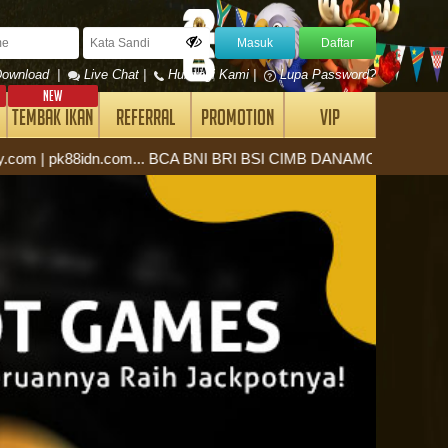
Masuk
ownload |
Live Chat |
Hubungi Kami |
Lupa Password?
NEW
TEMBAK IKAN
REFERRAL
PROMOTION
VIP
com... BCA BNI BRI BSI CIMB DANAMON E-WALLET JAGO JENI