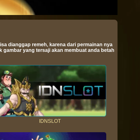
bisa dianggap remeh, karena dari permainan nya
k gambar yang tersaji akan membuat anda betah
IDNSLOT