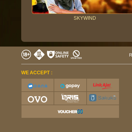
SKYWIND
R
WE ACCEPT :