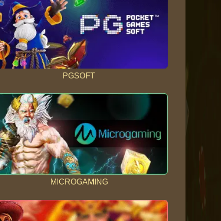
PGSOFT
MICROGAMING