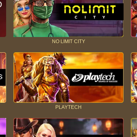
NO LIMIT CITY
PLAYTECH